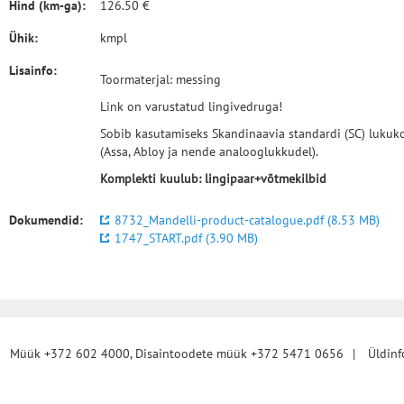
Hind (km-ga):
126.50 €
Ühik:
kmpl
Lisainfo:
Toormaterjal: messing
Link on varustatud lingivedruga!
Sobib kasutamiseks Skandinaavia standardi (SC) lukuk
(Assa, Abloy ja nende analooglukkudel).
Komplekti kuulub: lingipaar+võtmekilbid
Dokumendid:
8732_Mandelli-product-catalogue.pdf (8.53 MB)
1747_START.pdf (3.90 MB)
|
Müük +372 602 4000, Disaintoodete müük +372 5471 0656
|
Üldin