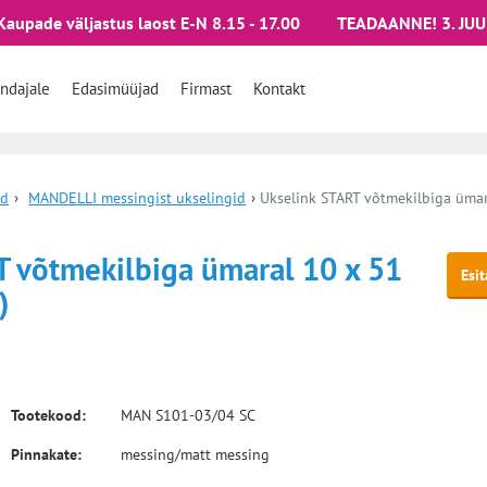
Kaupade väljastus laost E-N 8.15 - 17.00
TEADAANNE! 3. JUU
ndajale
Edasimüüjad
Firmast
Kontakt
id
›
MANDELLI messingist ukselingid
›
Ukselink START võtmekilbiga ümar
T võtmekilbiga ümaral 10 x 51
Esi
)
Tootekood:
MAN S101-03/04 SC
Pinnakate:
messing/matt messing