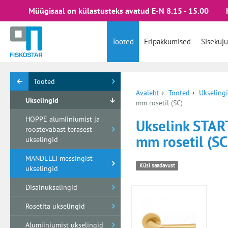
Müügisaal on külastusteks avatud E-N 8.15 - 15.00
Tooted
Eripakkumised
Sisekuju
Tooted
Avaleht
›
Tooted
›
Ukseling
Ukselingid
mm rosetil (SC)
HOPPE alumiiniumist ja
Ukselink STAR
roostevabast terasest
mm rosetil (SC
ukselingid
MANDELLI messingist
Küsi saadavust
ukselingid
Disainukselingid
Rosetita ukselingid
Alumiiniumist ukselingid