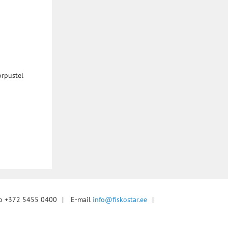
orpustel
fo +372 5455 0400
|
E-mail
info@fiskostar.ee
|