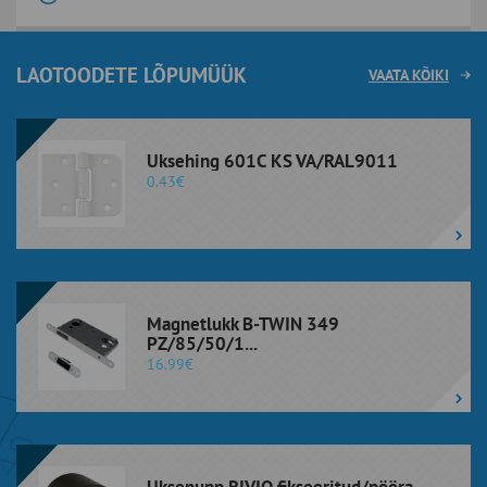
LAOTOODETE LÕPUMÜÜK
VAATA KÕIKI
Uksehing 601C KS VA/RAL9011
0.43€
Magnetlukk B-TWIN 349
PZ/85/50/1...
16.99€