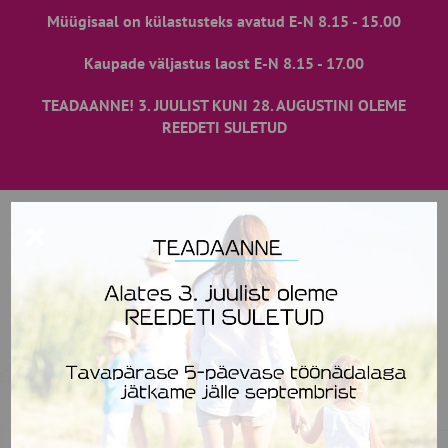
Müügisaal on külastusteks avatud E-N 8.15 - 15.00
Kaupade väljastus laost E-N 8.15 - 17.00
TEADAANNE! 3. JUULIST KUNI 28. AUGUSTINI OLEME
REEDETI SULETUD
×
Lai valik tarvikuid ustele,
akendele koju, kontorisse.
HINGEGA AASTAST 1995