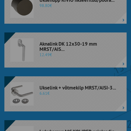
Uksenupp RIVIO fikseeritud/pööra...
98.80€
Aknalink DK 12x30-19 mm
MRST/AIS...
12.49€
Ukselink + võtmekilp MRST/AISI-3...
6.61€