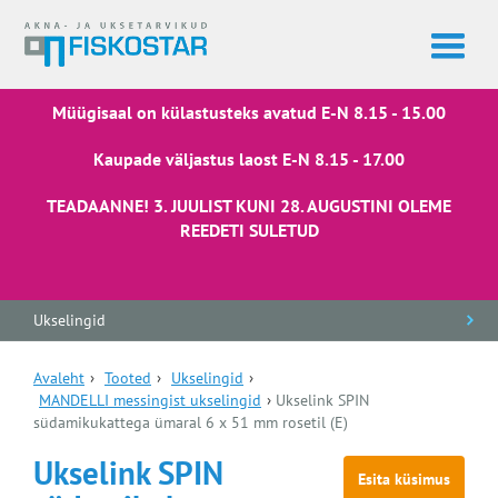
Müügisaal on külastusteks avatud E-N 8.15 - 15.00
Kaupade väljastus laost E-N 8.15 - 17.00
TEADAANNE! 3. JUULIST KUNI 28. AUGUSTINI OLEME
REEDETI SULETUD
Ukselingid
Avaleht
›
Tooted
›
Ukselingid
›
MANDELLI messingist ukselingid
›
Ukselink SPIN
südamikukattega ümaral 6 x 51 mm rosetil (E)
Ukselink SPIN
Esita küsimus