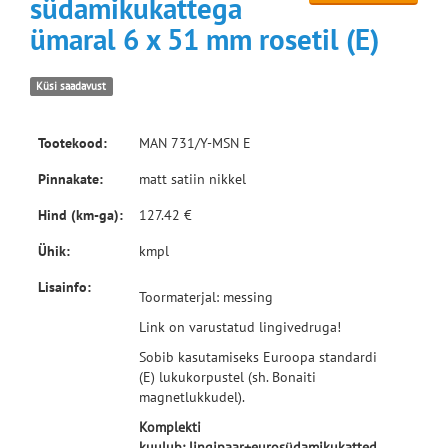
südamikukattega
ümaral 6 x 51 mm rosetil (E)
Küsi saadavust
Tootekood:
MAN 731/Y-MSN E
Pinnakate:
matt satiin nikkel
Hind (km-ga):
127.42 €
Ühik:
kmpl
Lisainfo:
Toormaterjal: messing
Link on varustatud lingivedruga!
Sobib kasutamiseks Euroopa standardi
(E) lukukorpustel (sh. Bonaiti
magnetlukkudel).
Komplekti
kuulub: lingipaar+eurosüdamikukatted