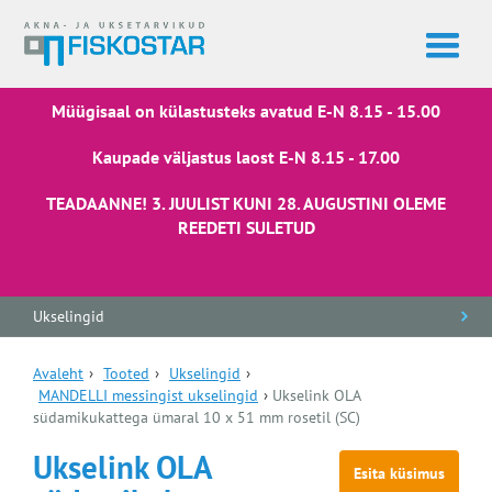
Müügisaal on külastusteks avatud E-N 8.15 - 15.00
Kaupade väljastus laost E-N 8.15 - 17.00
TEADAANNE! 3. JUULIST KUNI 28. AUGUSTINI OLEME
REEDETI SULETUD
Ukselingid
Avaleht
›
Tooted
›
Ukselingid
›
MANDELLI messingist ukselingid
›
Ukselink OLA
südamikukattega ümaral 10 x 51 mm rosetil (SC)
Ukselink OLA
Esita küsimus