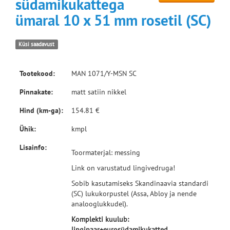
südamikukattega
ümaral 10 x 51 mm rosetil (SC)
Küsi saadavust
Tootekood:
MAN 1071/Y-MSN SC
Pinnakate:
matt satiin nikkel
Hind (km-ga):
154.81 €
Ühik:
kmpl
Lisainfo:
Toormaterjal: messing
Link on varustatud lingivedruga!
Sobib kasutamiseks Skandinaavia standardi
(SC) lukukorpustel (Assa, Abloy ja nende
analooglukkudel).
Komplekti kuulub:
lingipaar+eurosüdamikukatted