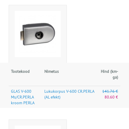
Tootekood
Nimetus
Hind (km-
ga)
GLAS V-600
Lukukorpus V-600 CR.PERLA
141.76 €
Ms/CR.PERLA
(AL efekt)
80.60 €
kroom PERLA