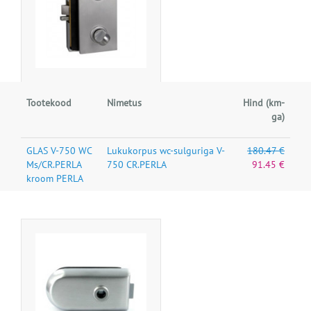
Tootekood
Nimetus
Hind (km-
ga)
GLAS V-750 WC
Lukukorpus wc-sulguriga V-
180.47 €
Ms/CR.PERLA
750 CR.PERLA
91.45 €
kroom PERLA