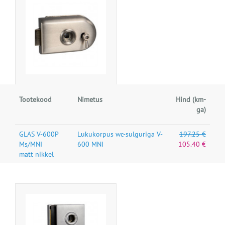
Tootekood
Nimetus
Hind (km-
ga)
GLAS V-600P
Lukukorpus wc-sulguriga V-
197.25 €
Ms/MNI
600 MNI
105.40 €
matt nikkel