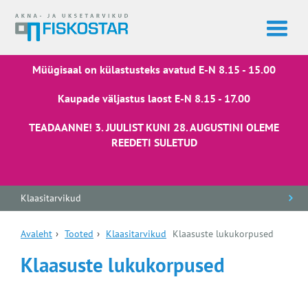
Müügisaal on külastusteks avatud E-N 8.15 - 15.00
Kaupade väljastus laost E-N 8.15 - 17.00
TEADAANNE! 3. JUULIST KUNI 28. AUGUSTINI OLEME
REEDETI SULETUD
Klaasitarvikud
Avaleht
›
Tooted
›
Klaasitarvikud
Klaasuste lukukorpused
Klaasuste lukukorpused