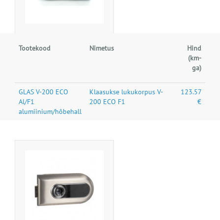
Tootekood
Nimetus
Hind
(km-
ga)
GLAS V-200 ECO
Klaasukse lukukorpus V-
123.57
Al/F1
200 ECO F1
€
alumiinium/hõbehall