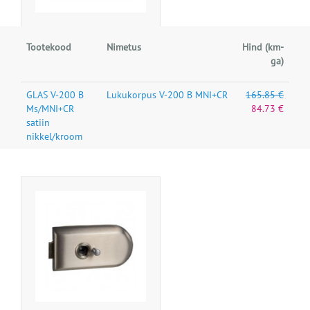
Tootekood
Nimetus
Hind (km-
ga)
GLAS V-200 B
Lukukorpus V-200 B MNI+CR
165.85 €
Ms/MNI+CR
84.73 €
satiin
nikkel/kroom