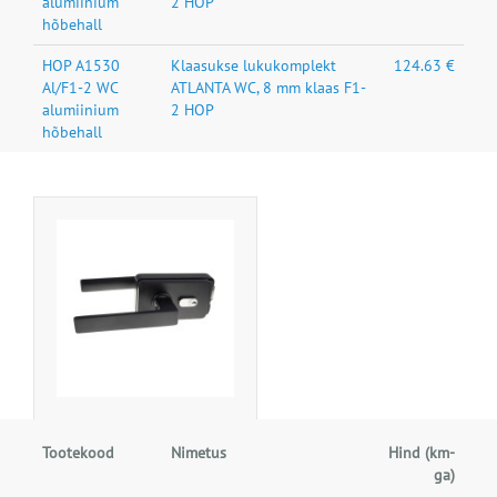
alumiinium
2 HOP
hõbehall
HOP A1530
Klaasukse lukukomplekt
124.63 €
Al/F1-2 WC
ATLANTA WC, 8 mm klaas F1-
alumiinium
2 HOP
hõbehall
Tootekood
Nimetus
Hind (km-
ga)