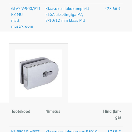
GLAS V-900/911
Klaasukse lukukomplekt
428.66 €
PZ MU
ELGA ukselingiga PZ,
matt
8/10/12 mm klaas MU
must/kroom
Tootekood
Nimetus
Hind (km-
ga)
KL PF010 MRST,
Klaasukse lukukorpus PF010
57.39 €