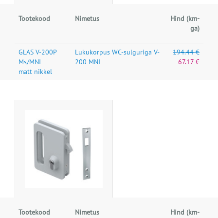
Tootekood
Nimetus
Hind (km-
ga)
GLAS V-200P
Lukukorpus WC-sulguriga V-
194.44 €
Ms/MNI
200 MNI
67.17 €
matt nikkel
Tootekood
Nimetus
Hind (km-