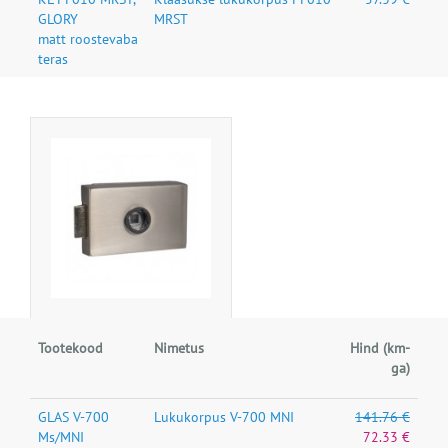
GLORY
MRST
matt roostevaba
teras
Tootekood
Nimetus
Hind (km-
ga)
GLAS V-700
Lukukorpus V-700 MNI
141.76 €
Ms/MNI
72.33 €