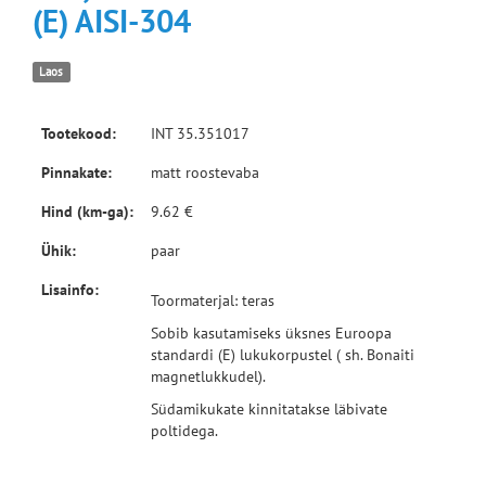
(E) AISI-304
Laos
Tootekood:
INT 35.351017
Pinnakate:
matt roostevaba
Hind (km-ga):
9.62 €
Ühik:
paar
Lisainfo:
Toormaterjal: teras
Sobib kasutamiseks üksnes Euroopa
standardi (E) lukukorpustel ( sh. Bonaiti
magnetlukkudel).
Südamikukate kinnitatakse läbivate
poltidega.