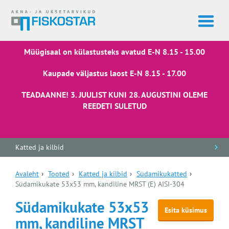
Müügisaal on külastusteks avatud E-N 8.15 - 15.00
Kaupade väljastus laost E-N 8.15 - 17.00
TEADAANNE! 3. JUULIST KUNI 28. AUGUSTINI OLEME
REEDETI SULETUD
Katted ja kilbid
Avaleht
›
Tooted
›
Katted ja kilbid
›
Südamikukatted
›
Südamikukate 53x53 mm, kandiline MRST (E) AISI-304
Südamikukate 53x53
Esita küsimus
mm, kandiline MRST