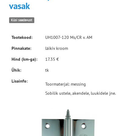
vasak
Küsi saadavust
Tootekood:
UH1007-120 Ms/CR v. AM
Pinnakate:
läikiv kroom
Hind (km-ga):
17.35 €
Ühik:
tk
Lisainfo:
Toormaterjal: messing
Sobilik ustele, akendele, luukidele jne.