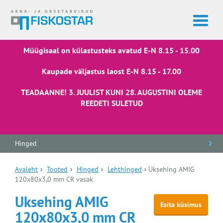
Müügisaal on külastusteks avatud E-N 8.15 - 15.00
Kaupade väljastus laost E-N 8.15 - 17.00
TEADAANNE! 3. JUULIST KUNI 28. AUGUSTINI OLEME
REEDETI SULETUD
Hinged
Avaleht
›
Tooted
›
Hinged
›
Lehthinged
›
Uksehing AMIG
120x80x3,0 mm CR vasak
Uksehing AMIG
Esita küsimus
120x80x3,0 mm CR