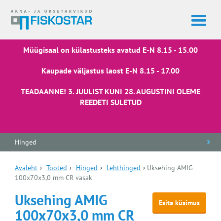
Müügisaal on külastusteks avatud E-N 8.15 - 15.00
Kaupade väljastus laost E-N 8.15 - 17.00
TEADAANNE! 3. JUULIST KUNI 28. AUGUSTINI OLEME
REEDETI SULETUD
Hinged
Avaleht
›
Tooted
›
Hinged
›
Lehthinged
›
Uksehing AMIG
100x70x3,0 mm CR vasak
Uksehing AMIG
Esita küsimus
100x70x3,0 mm CR