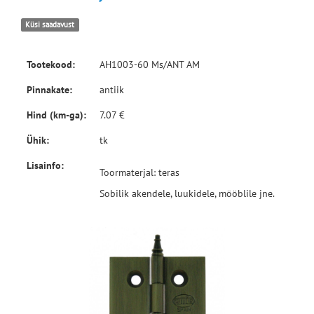
Küsi saadavust
Tootekood:
AH1003-60 Ms/ANT AM
Pinnakate:
antiik
Hind (km-ga):
7.07 €
Ühik:
tk
Lisainfo:
Toormaterjal: teras
Sobilik akendele, luukidele, mööblile jne.