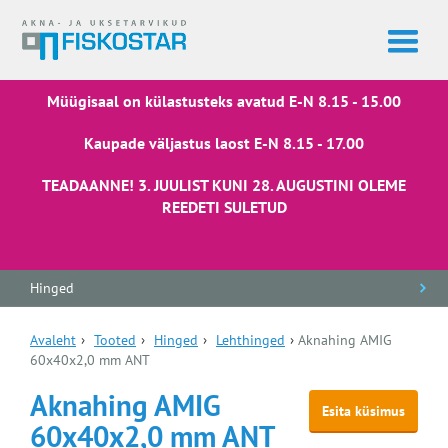
Müügisaal on külastusteks avatud E-N 8.15 - 15.00
Kaupade väljastus laost E-N 8.15 - 17.00
TEADAANNE! 3. JUULIST KUNI 28. AUGUSTINI OLEME
REEDETI SULETUD
Hinged
Avaleht
›
Tooted
›
Hinged
›
Lehthinged
›
Aknahing AMIG
60x40x2,0 mm ANT
Aknahing AMIG
Esita küsimus
60x40x2,0 mm ANT