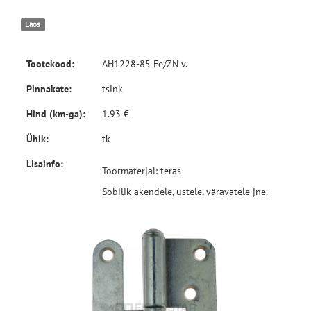
Laos
Tootekood:
AH1228-85 Fe/ZN v.
Pinnakate:
tsink
Hind (km-ga):
1.93 €
Ühik:
tk
Lisainfo:
Toormaterjal: teras
Sobilik akendele, ustele, väravatele jne.