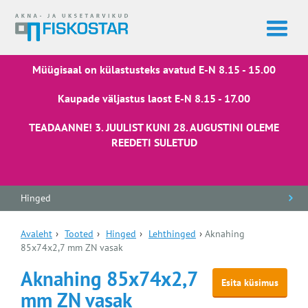
Müügisaal on külastusteks avatud E-N 8.15 - 15.00
Kaupade väljastus laost E-N 8.15 - 17.00
TEADAANNE! 3. JUULIST KUNI 28. AUGUSTINI OLEME
REEDETI SULETUD
Hinged
Avaleht
›
Tooted
›
Hinged
›
Lehthinged
›
Aknahing
85x74x2,7 mm ZN vasak
Aknahing 85x74x2,7
Esita küsimus
mm ZN vasak