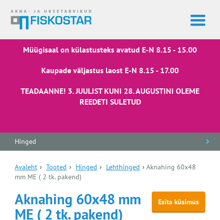
Müügisaal on külastusteks avatud E-N 8.15 - 15.00
Kaupade väljastus laost E-N 8.15 - 17.00
TEADAANNE! 3. JUULIST KUNI 28. AUGUSTINI OLEME
REEDETI SULETUD
Hinged
Avaleht
›
Tooted
›
Hinged
›
Lehthinged
›
Aknahing 60x48
mm ME ( 2 tk. pakend)
Aknahing 60x48 mm
Esita küsimus
ME ( 2 tk. pakend)