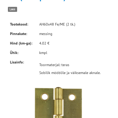
Laos
Tootekood:
AH60x48 Fe/ME (2 tk.)
Pinnakate:
messing
Hind (km-ga):
4.02 €
Ühik:
kmpl
Lisainfo:
Toormaterjal: teras
Sobilik mööblile ja väiksemale aknale.