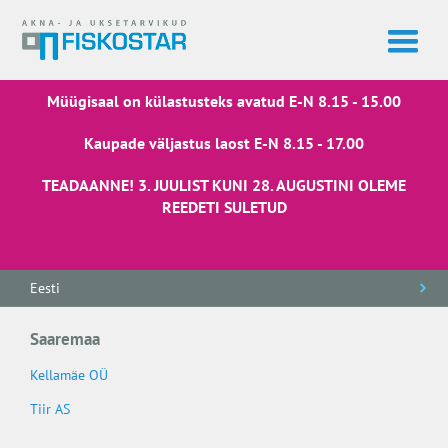
Müügisaal on külastusteks avatud E-N 8.15 - 15.00
Kaupade väljastus laost E-N 8.15 - 17.00
TEADAANNE! 3. JUULIST KUNI 28. AUGUSTINI OLEME
REEDETI SULETUD
Eesti
Saaremaa
Kellamäe OÜ
Tiir AS